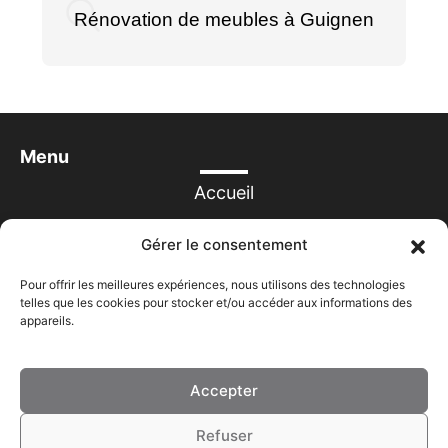
Rénovation de meubles à Guignen
Menu
Accueil
Prestations
Gérer le consentement
Réalisations
Pour offrir les meilleures expériences, nous utilisons des technologies
telles que les cookies pour stocker et/ou accéder aux informations des
Contact
appareils.
Accepter
Refuser
A MESURE DU STEEL - HELMBOLD