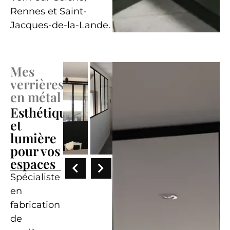
Rennes et Saint-
Jacques-de-la-Lande.
Mes
verrières
en métal
Esthétique
et
lumière
pour vos
espaces
Spécialiste
en
fabrication
de