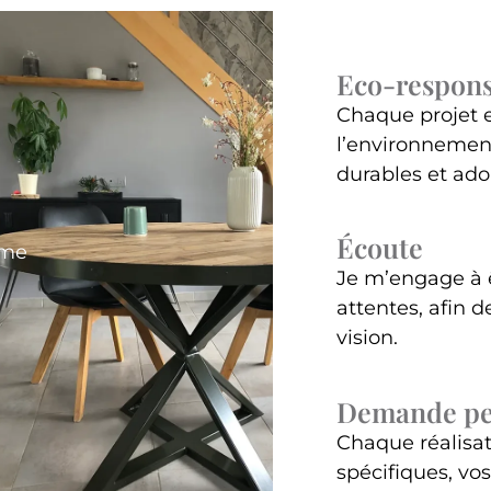
Eco-respons
Chaque projet e
l’environnement
durables et ad
Écoute
 me
Je m’engage à ê
attentes, afin 
vision.
Demande per
Chaque réalisat
spécifiques, vo